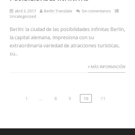
abril 3, 2017
Berlin Translate
Sin comentarios
Uncategorized
Berlín: la ciudad de las posibilidades infinitas Berlín,
la capital alemana, impresiona con su
extraordinaria variedad de atracciones turísticas,
su...
+ MÁS INFORMACIÓN
1
…
8
9
10
11