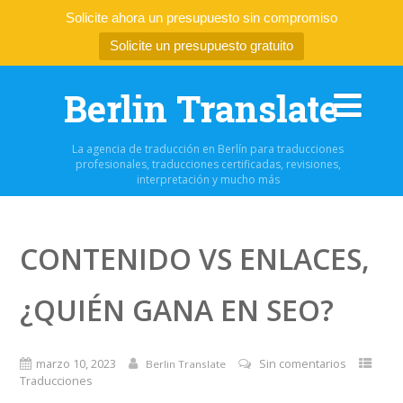
Solicite ahora un presupuesto sin compromiso
Solicite un presupuesto gratuito
Berlin Translate
La agencia de traducción en Berlín para traducciones
profesionales, traducciones certificadas, revisiones,
interpretación y mucho más
CONTENIDO VS ENLACES,
¿QUIÉN GANA EN SEO?
marzo 10, 2023
Sin comentarios
Berlin Translate
Traducciones