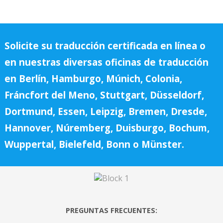
Solicite su traducción certificada en línea o
en nuestras diversas oficinas de traducción
en Berlín, Hamburgo, Múnich, Colonia,
Fráncfort del Meno, Stuttgart, Düsseldorf,
Dortmund, Essen, Leipzig, Bremen, Dresde,
Hannover, Núremberg, Duisburgo, Bochum,
Wuppertal, Bielefeld, Bonn o Münster.
PREGUNTAS FRECUENTES: