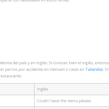
omparte tus habilidades en estos temas:
s
dioma del país y en inglés. Si conoces bien el inglés, enton
r perros por accidente en Vietnam o ratas en
Tailandia
). 
restaurante:
Inglés
Could I have the menu please.