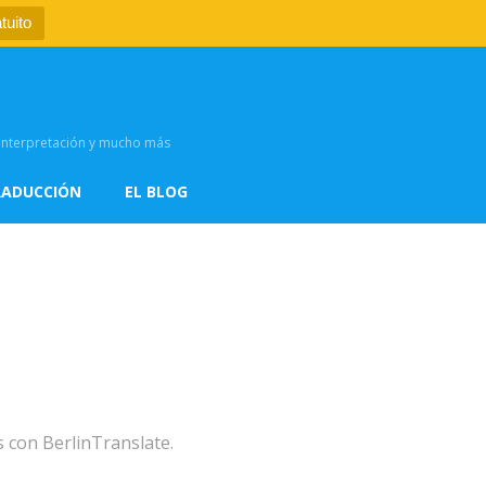
tuito
, interpretación y mucho más
RADUCCIÓN
EL BLOG
s con BerlinTranslate.