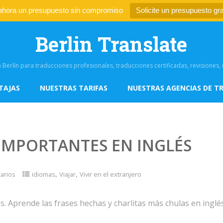
 ahora un presupuesto sin compromiso
Solicite un presupuesto gra
Berlin Translate
 Berlín para traducciones profesionales, traducciones certificadas, revisiones
TAJAS
NUESTRAS TARIFAS
NUESTRAS AGENCIAS DE T
 IMPORTANTES EN INGLÉS
,
,
arios
idiomas
Viajar
Vivir en el extranjero
s. Aprende las frases hechas y charlitas más chulas en inglé