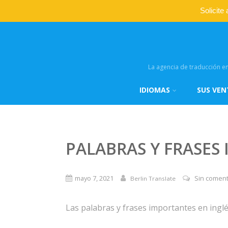
Solicite
La agencia de traducción en
IDIOMAS
SUS VEN
PALABRAS Y FRASES
mayo 7, 2021
Sin coment
Berlin Translate
Las palabras y frases importantes en inglé