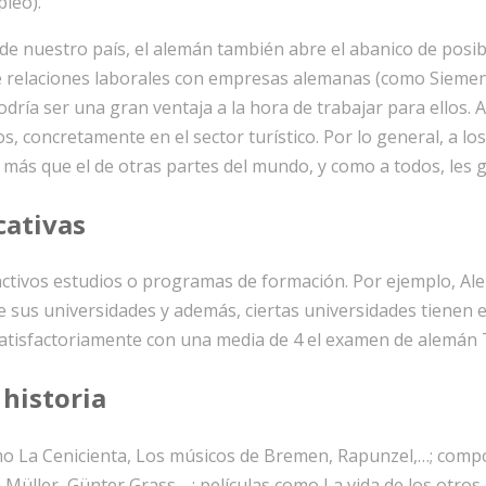
leo).
sde nuestro país, el alemán también abre el abanico de posi
e relaciones laborales con empresas alemanas (como Sieme
dría ser una gran ventaja a la hora de trabajar para ellos.
os, concretamente en el sector turístico. Por lo general, a lo
más que el de otras partes del mundo, y como a todos, les g
cativas
tivos estudios o programas de formación. Por ejemplo, Alem
 sus universidades y además, ciertas universidades tienen es
satisfactoriamente con una media de 4 el examen de alemán
 historia
mo La Cenicienta, Los músicos de Bremen, Rapunzel,…; com
a Müller, Günter Grass,…; películas como La vida de los otro