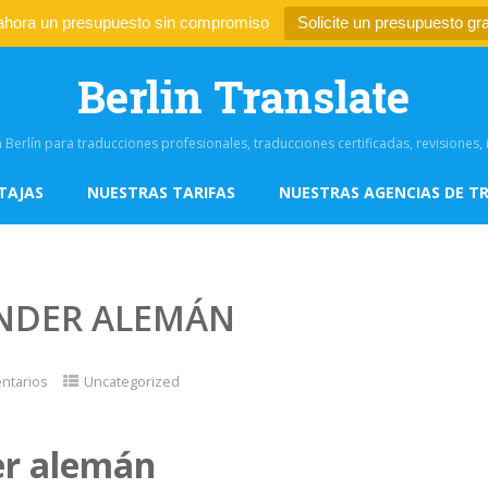
 ahora un presupuesto sin compromiso
Solicite un presupuesto gra
Berlin Translate
 Berlín para traducciones profesionales, traducciones certificadas, revisiones
TAJAS
NUESTRAS TARIFAS
NUESTRAS AGENCIAS DE T
NDER ALEMÁN
ntarios
Uncategorized
r alemán