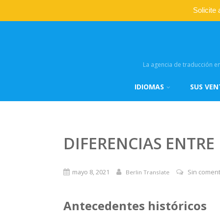
Solicite
La agencia de traducción en
IDIOMAS
SUS VEN
DIFERENCIAS ENTRE
mayo 8, 2021
Sin coment
Berlin Translate
Antecedentes históricos