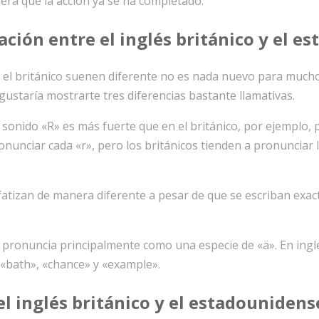
ra que la acción ya se ha completado.
iación
entre el inglés británico y el e
y el británico suenen diferente no es nada nuevo para much
gustaría mostrarte tres diferencias bastante llamativas.
 sonido «R» es más fuerte que en el británico, por ejemplo, p
unciar cada «r», pero los británicos tienden a pronunciar l
nfatizan de manera diferente a pesar de que se escriban exa
se pronuncia principalmente como una especie de «ä». En ing
 «bath», «chance» y «example».
el inglés británico y el estadounidens