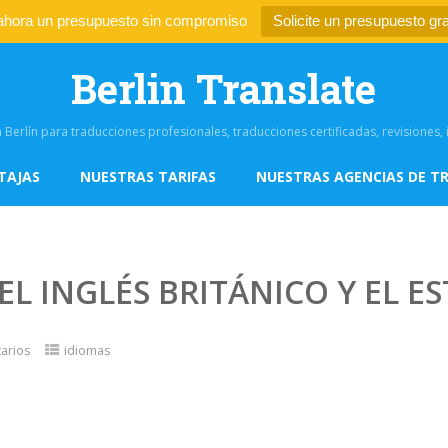
 ahora un presupuesto sin compromiso
Solicite un presupuesto gra
Berlin Translate
 Berlín para traducciones profesionales, traducciones certificadas, revisiones
TAJAS
NUESTRAS TARIFAS
NUESTRAS AGENCIAS DE T
 EL INGLÉS BRITÁNICO Y EL 
arios
idiomas