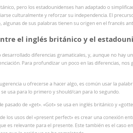
itánico, pero los estadounidenses han adaptado o simplifica
ciarse culturalmente y reforzar su independencia. El precur
o, algunas de sus palabras tienen su origen en el francés an
ntre el inglés británico y el estadou
o desarrollado diferencias gramaticales, y, aunque no hay u
enciación. Para profundizar un poco en las diferencias, nos g
 sugerencia u ofrecerse a hacer algo, es común usar la palabra 
e usa para lo primero y should/can para lo segundo.
o de pasado de «get». «Got» se usa en inglés británico y «got
 de los usos del «present perfect» es crear una conexión entr
que es relevante para el presente. Este también es el caso e